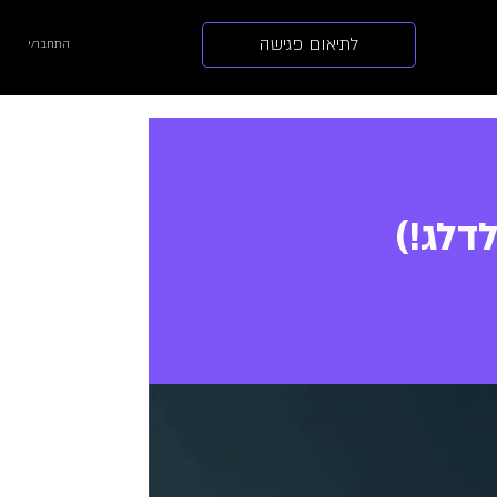
לתיאום פגישה
התחבר/י
דלג!)