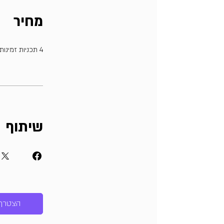
מחיר
4 תכניות זמינות, החל מ- ‏997.00 ‏₪
שיתוף
הצטרף