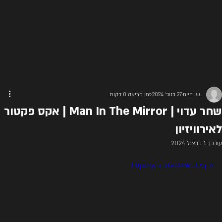
שי חיים
27 בנוב׳ 2024
זמן קריאה 0 דקות
שחר עדוי | Man In The Mirror | אקס פקטור
לאירוויזיון
עודכן:
1 בדצמ׳ 2024
https://youtu.be/AX6l6UEAqLA