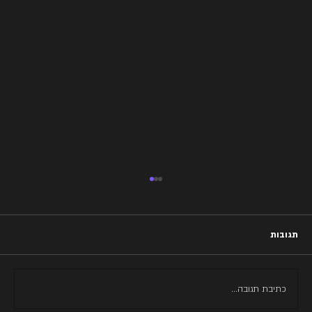
תגובות
כתיבת תגובה...
איך הוא שר | עומר אדם | רק שלך